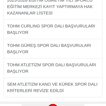
2025-2026 EĞİTİM ÖĞRETİM YILI SPORCU
EĞİTİM MERKEZİ KAYIT YAPTIRMAYA HAK
KAZANANLAR LİSTESİ
TOHM CURLING SPOR DALI BAŞVURULARI
BAŞLIYOR
TOHM GÜREŞ SPOR DALI BAŞVURULARI
BAŞLIYOR
TOHM ATLETİZM SPOR DALI BAŞVURULARI
BAŞLIYOR
SEM ATLETİZM KANO VE KÜREK SPOR DALI
KRİTERLERİ REVİZE EDİLDİ