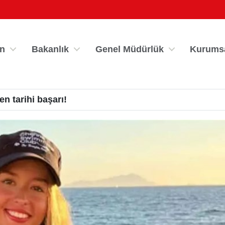
n
Bakanlık
Genel Müdürlük
Kurums
 tarihi başarı!
por Bilgi Sistemi
Kredi/Yurt İşlemle