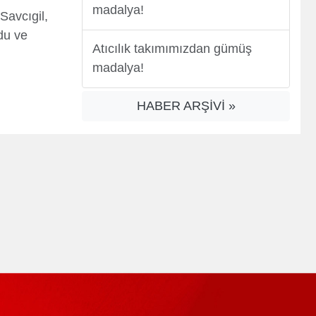
madalya!
Savcıgil,
du ve
Atıcılık takımımızdan gümüş
madalya!
HABER ARŞİVİ »