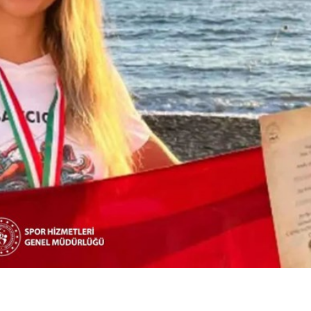
di/Bursum Yattı mı?
Yurtdışı Öğrencil