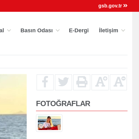
×
gsb.gov.tr
al
Basın Odası
E-Dergi
İletişim
FOTOĞRAFLAR
ri
Kredi/Yurt E-Ödeme