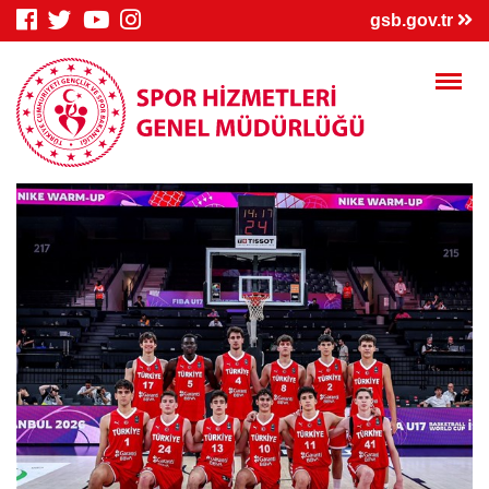
×
gsb.gov.tr
Genç Bilgi
Spor Bilgi
Kredi/Yurt
Sistemi
Sistemi
İşlemleri
Kredi/Yurt E-
Kredi Borcu
Kredi/Bursum
Ödeme
Sorgula
Yattı mı?