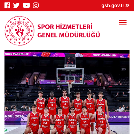
×
gsb.gov.tr
Genç Bilgi
Spor Bilgi
Kredi/Yurt
Sistemi
Sistemi
İşlemleri
Kredi/Yurt E-
Kredi Borcu
Kredi/Bursum
Ödeme
Sorgula
Yattı mı?