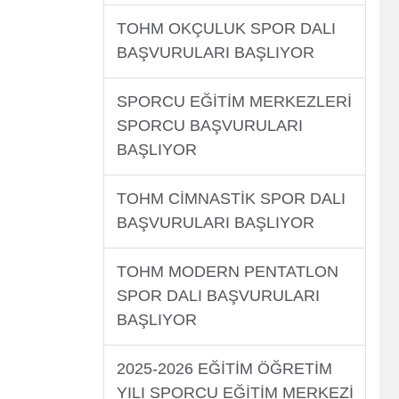
TOHM OKÇULUK SPOR DALI
BAŞVURULARI BAŞLIYOR
SPORCU EĞİTİM MERKEZLERİ
SPORCU BAŞVURULARI
BAŞLIYOR
TOHM CİMNASTİK SPOR DALI
BAŞVURULARI BAŞLIYOR
TOHM MODERN PENTATLON
SPOR DALI BAŞVURULARI
BAŞLIYOR
2025-2026 EĞİTİM ÖĞRETİM
YILI SPORCU EĞİTİM MERKEZİ