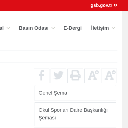
×
gsb.gov.tr
al
Basın Odası
E-Dergi
İletişim
Genel Şema
ri
Kredi/Yurt E-Ödeme
Okul Sporları Daire Başkanlığı
Şeması