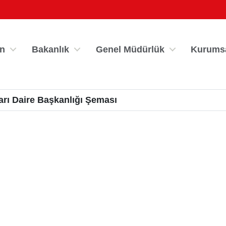
n
Bakanlık
Genel Müdürlük
Kurums
rı Daire Başkanlığı Şeması
por Bilgi Sistemi
Kredi/Yurt İşlemle