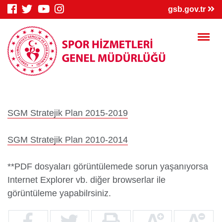
×
gsb.gov.tr
Genç Bilgi
Spor Bilgi
Kredi/Yurt
SGM Stratejik Plan 2015-2019
Sistemi
Sistemi
İşlemleri
SGM Stratejik Plan 2010-2014
**PDF dosyaları görüntülemede sorun yaşanıyorsa
Internet Explorer vb. diğer browserlar ile
Kredi/Yurt E-
Kredi Borcu
Kredi/Bursum
görüntüleme yapabilrsiniz.
Ödeme
Sorgula
Yattı mı?