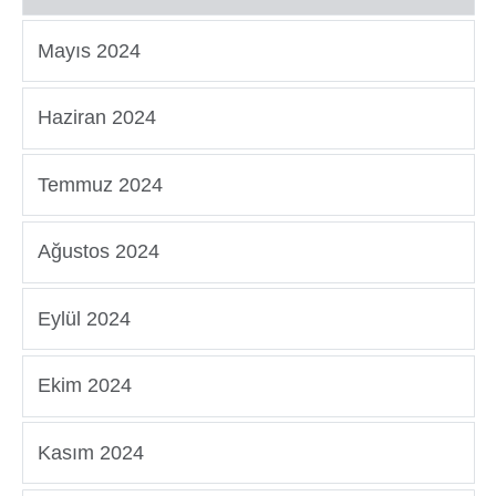
Mayıs 2024
Haziran 2024
Temmuz 2024
Ağustos 2024
Eylül 2024
Ekim 2024
Kasım 2024