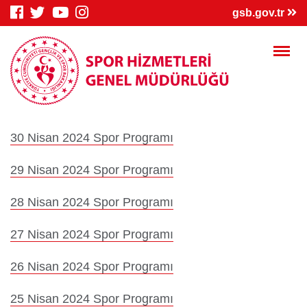
×
gsb.gov.tr
30 Nisan 2024 Spor Programı
Genç Bilgi
Spor Bilgi
Kredi/Yurt
Sistemi
Sistemi
İşlemleri
29 Nisan 2024 Spor Programı
28 Nisan 2024 Spor Programı
27 Nisan 2024 Spor Programı
Kredi/Yurt E-
Kredi Borcu
Kredi/Bursum
26 Nisan 2024 Spor Programı
Ödeme
Sorgula
Yattı mı?
25 Nisan 2024 Spor Programı