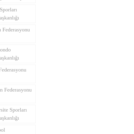
Sporları
aşkanlığı
u Federasyonu
wondo
aşkanlığı
 Federasyonu
on Federasyonu
site Sporları
aşkanlığı
bol