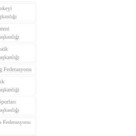
okeyi
kanlığı
teni
aşkanlığı
stik
aşkanlığı
ng Federasyonu
ık
aşkanlığı
porları
aşkanlığı
m Federasyonu