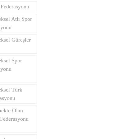
 Federasyonu
ksel Atlı Spor
syonu
ksel Güreşler
eksel Spor
syonu
eksel Türk
asyonu
mekte Olan
 Federasyonu