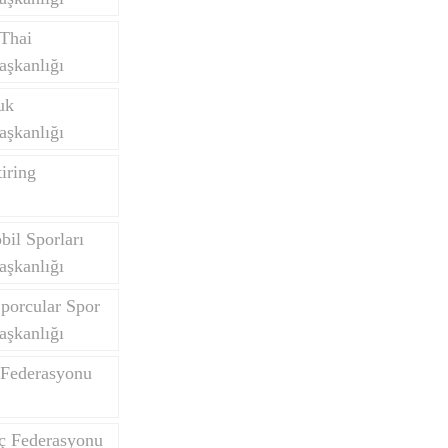
Thai
aşkanlığı
uk
aşkanlığı
iring
il Sporları
aşkanlığı
porcular Spor
aşkanlığı
 Federasyonu
nç Federasyonu