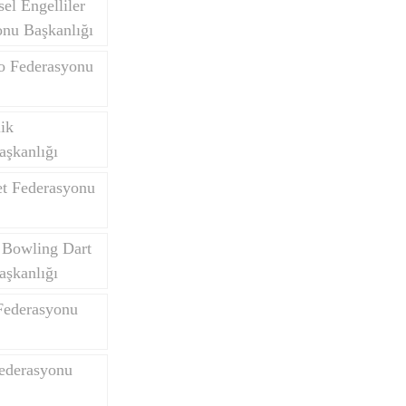
el Engelliler
onu Başkanlığı
do Federasyonu
Yurtdışı Öğrenciler
lik
aşkanlığı
et Federasyonu
 Bowling Dart
aşkanlığı
Federasyonu
Federasyonu