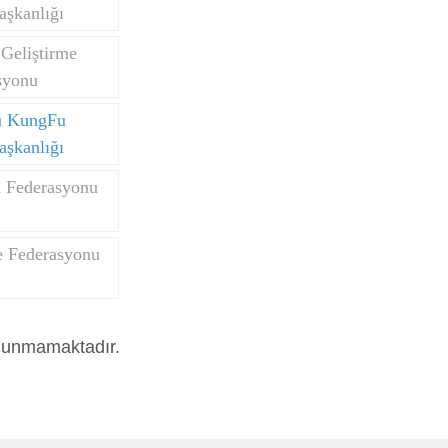
aşkanlığı
Geliştirme
syonu
u KungFu
aşkanlığı
n Federasyonu
 Federasyonu
ulunmamaktadır.