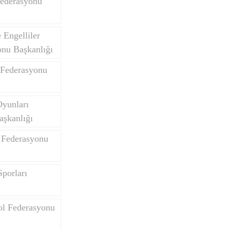
Federasyonu
Engelliler
onu Başkanlığı
 Federasyonu
Oyunları
aşkanlığı
 Federasyonu
porları
ol Federasyonu