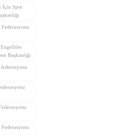
 İçin Spor
aşkanlığı
 Federasyonu
Engelliler
onu Başkanlığı
k federasyonu
Federasyonu
Federasyonu
e Federasyonu