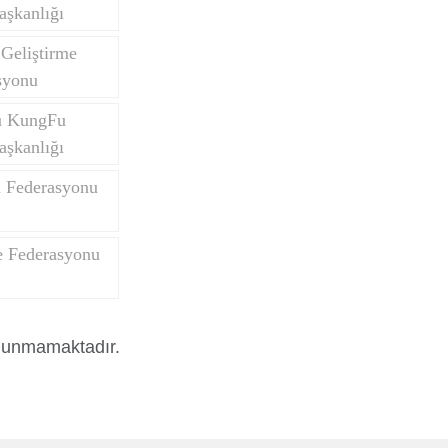
aşkanlığı
Geliştirme
syonu
u KungFu
aşkanlığı
n Federasyonu
 Federasyonu
ulunmamaktadır.