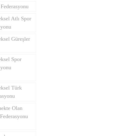
 Federasyonu
ksel Atlı Spor
syonu
ksel Güreşler
eksel Spor
syonu
eksel Türk
asyonu
mekte Olan
 Federasyonu