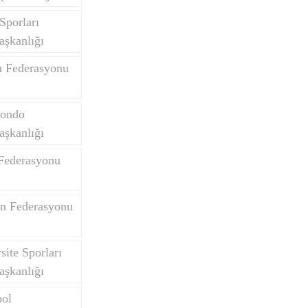
Sporları
aşkanlığı
u Federasyonu
wondo
aşkanlığı
 Federasyonu
on Federasyonu
site Sporları
aşkanlığı
bol