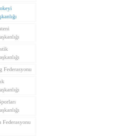
okeyi
kanlığı
teni
aşkanlığı
stik
aşkanlığı
ng Federasyonu
ık
aşkanlığı
porları
aşkanlığı
m Federasyonu