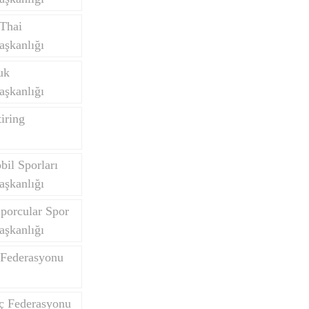
Thai
aşkanlığı
uk
aşkanlığı
iring
il Sporları
aşkanlığı
porcular Spor
aşkanlığı
 Federasyonu
nç Federasyonu