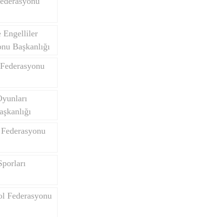
Federasyonu
Engelliler
onu Başkanlığı
 Federasyonu
Oyunları
aşkanlığı
 Federasyonu
porları
ol Federasyonu