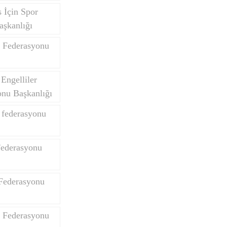
 İçin Spor
aşkanlığı
 Federasyonu
Engelliler
onu Başkanlığı
k federasyonu
Federasyonu
Federasyonu
e Federasyonu