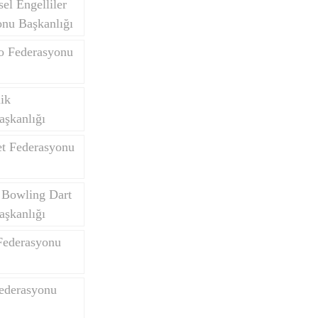
el Engelliler
onu Başkanlığı
do Federasyonu
Yurtdışı Öğrenciler
lik
aşkanlığı
et Federasyonu
 Bowling Dart
aşkanlığı
Federasyonu
Federasyonu