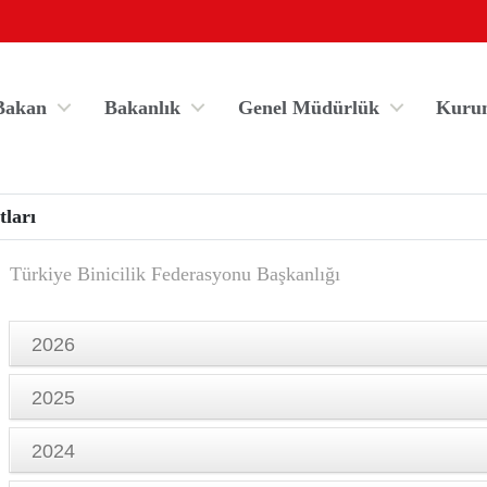
Bakan
Bakanlık
Genel Müdürlük
Kuru
ları
Türkiye Binicilik Federasyonu Başkanlığı
2026
Spor Bilgi Sistemi
Kredi/Yurt İşlemle
Hizmet Pasaportu Verilmesine İlişkin Talimat
2025
Onay Tarihi:17.04.2026
Antrenör Eğitimi Talimatı
2024
Onay Tarihi:16.12.2025
Ödül ve Yardım Talimatı