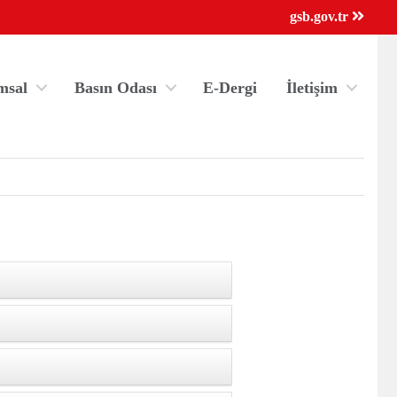
×
gsb.gov.tr
msal
Basın Odası
E-Dergi
İletişim
ri
Kredi/Yurt E-Ödeme