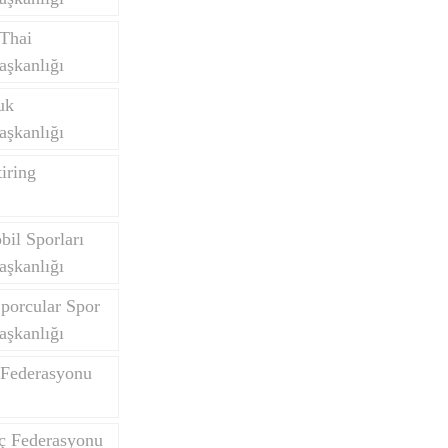
Thai
aşkanlığı
uk
aşkanlığı
iring
il Sporları
aşkanlığı
porcular Spor
aşkanlığı
 Federasyonu
nç Federasyonu