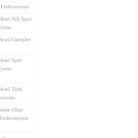
 Federasyonu
ksel Atlı Spor
syonu
ksel Güreşler
eksel Spor
syonu
eksel Türk
asyonu
mekte Olan
 Federasyonu