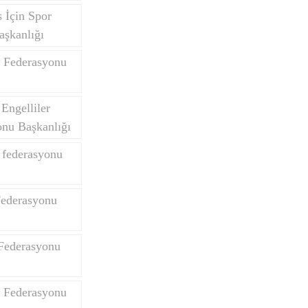
 İçin Spor
aşkanlığı
 Federasyonu
Engelliler
onu Başkanlığı
k federasyonu
Federasyonu
Federasyonu
e Federasyonu