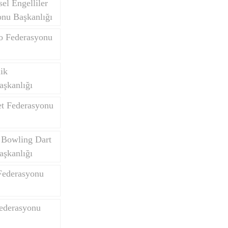
el Engelliler
onu Başkanlığı
do Federasyonu
Yurtdışı Öğrenciler
lik
aşkanlığı
et Federasyonu
 Bowling Dart
aşkanlığı
Federasyonu
Federasyonu