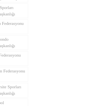
Sporları
aşkanlığı
u Federasyonu
wondo
aşkanlığı
 Federasyonu
on Federasyonu
site Sporları
aşkanlığı
bol