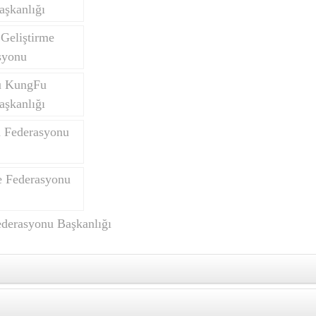
aşkanlığı
Geliştirme
syonu
u KungFu
aşkanlığı
n Federasyonu
 Federasyonu
ederasyonu Başkanlığı
matı