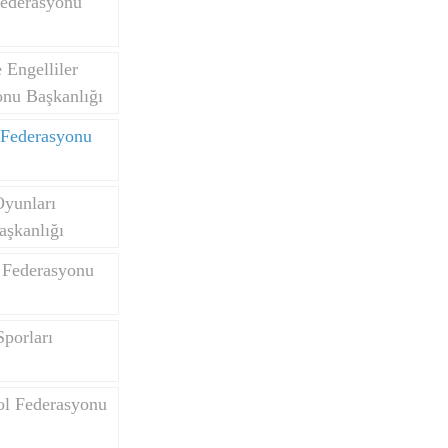
Federasyonu
Engelliler
onu Başkanlığı
 Federasyonu
Oyunları
aşkanlığı
 Federasyonu
porları
ol Federasyonu