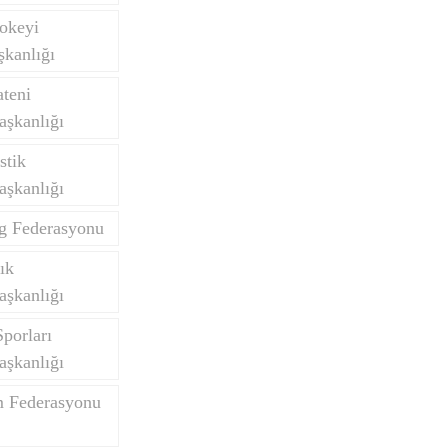
okeyi
kanlığı
teni
aşkanlığı
stik
aşkanlığı
ng Federasyonu
ık
aşkanlığı
porları
aşkanlığı
m Federasyonu