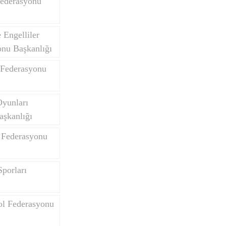
Federasyonu
Engelliler
onu Başkanlığı
 Federasyonu
Oyunları
aşkanlığı
 Federasyonu
porları
ol Federasyonu