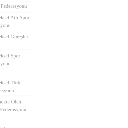
 Federasyonu
ksel Atlı Spor
syonu
ksel Güreşler
eksel Spor
syonu
eksel Türk
asyonu
mekte Olan
 Federasyonu