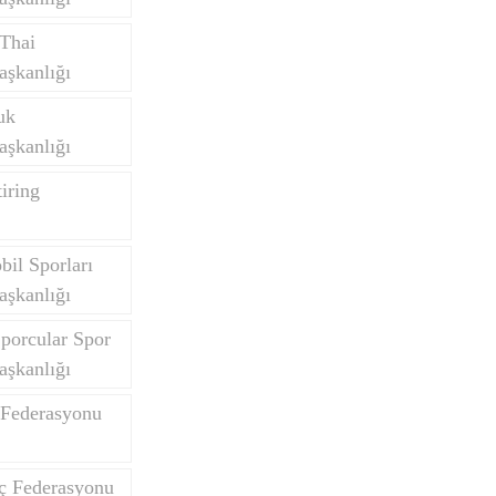
Thai
aşkanlığı
uk
aşkanlığı
iring
il Sporları
aşkanlığı
porcular Spor
aşkanlığı
 Federasyonu
nç Federasyonu