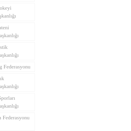
okeyi
kanlığı
teni
aşkanlığı
stik
aşkanlığı
ng Federasyonu
ık
aşkanlığı
porları
aşkanlığı
m Federasyonu