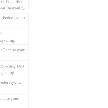
el Engelliler
onu Başkanlığı
do Federasyonu
Yurtdışı Öğrenciler
lik
aşkanlığı
et Federasyonu
 Bowling Dart
aşkanlığı
Federasyonu
Federasyonu