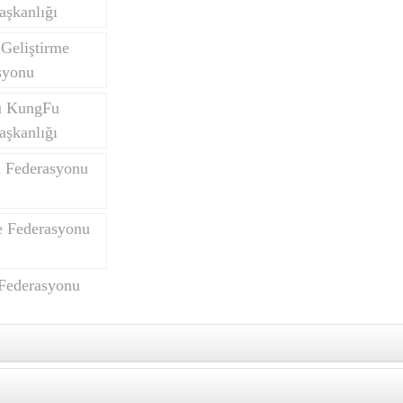
aşkanlığı
Geliştirme
syonu
u KungFu
aşkanlığı
n Federasyonu
 Federasyonu
Federasyonu
Paten Spor Dalı Yarışma Talimatı