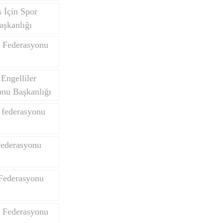
 İçin Spor
aşkanlığı
 Federasyonu
Engelliler
onu Başkanlığı
k federasyonu
Federasyonu
Federasyonu
e Federasyonu