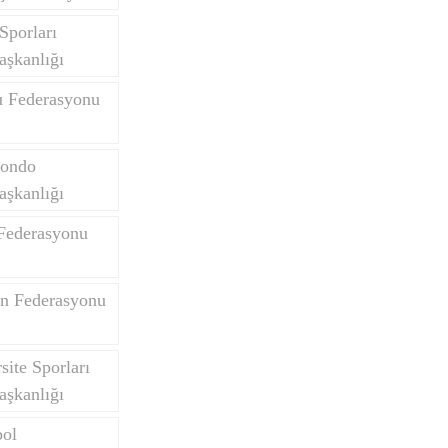
Sporları
aşkanlığı
u Federasyonu
wondo
aşkanlığı
 Federasyonu
on Federasyonu
site Sporları
aşkanlığı
bol