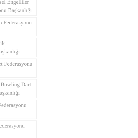
el Engelliler
onu Başkanlığı
do Federasyonu
Yurtdışı Öğrenciler
lik
aşkanlığı
et Federasyonu
 Bowling Dart
aşkanlığı
Federasyonu
Federasyonu