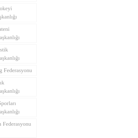
okeyi
kanlığı
teni
aşkanlığı
stik
aşkanlığı
ng Federasyonu
ık
aşkanlığı
porları
aşkanlığı
m Federasyonu