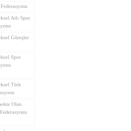
 Federasyonu
ksel Atlı Spor
syonu
ksel Güreşler
eksel Spor
syonu
eksel Türk
asyonu
mekte Olan
 Federasyonu