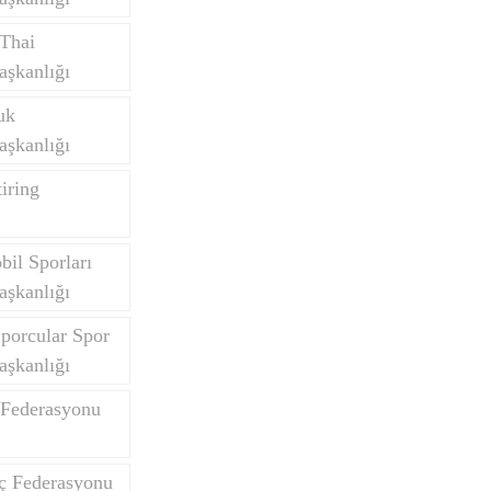
Thai
aşkanlığı
uk
aşkanlığı
iring
il Sporları
aşkanlığı
porcular Spor
aşkanlığı
 Federasyonu
nç Federasyonu