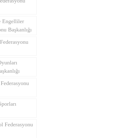
Federasyonu
Engelliler
onu Başkanlığı
 Federasyonu
Oyunları
aşkanlığı
 Federasyonu
porları
ol Federasyonu