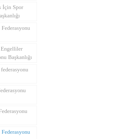
 İçin Spor
aşkanlığı
 Federasyonu
Engelliler
onu Başkanlığı
k federasyonu
Federasyonu
Federasyonu
e Federasyonu