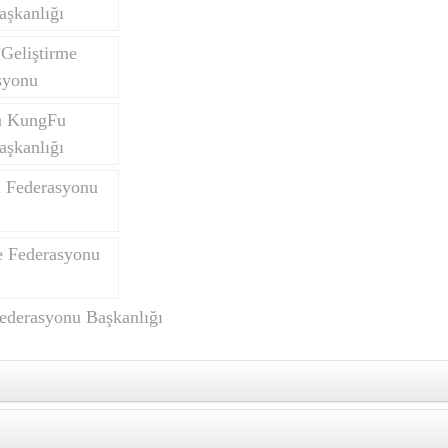
aşkanlığı
Geliştirme
syonu
u KungFu
aşkanlığı
n Federasyonu
 Federasyonu
ederasyonu Başkanlığı
KARATE FEDERASYONU HİZMET PASAPORTU VERİ