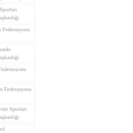
Sporları
aşkanlığı
u Federasyonu
wondo
aşkanlığı
 Federasyonu
on Federasyonu
site Sporları
aşkanlığı
bol