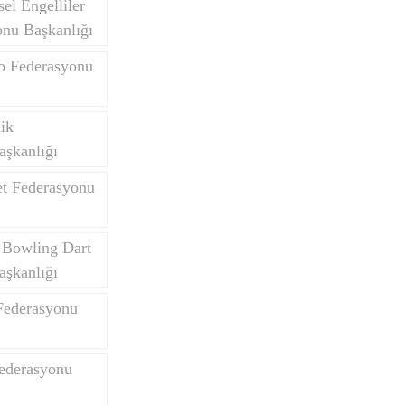
el Engelliler
onu Başkanlığı
do Federasyonu
Yurtdışı Öğrenciler
lik
aşkanlığı
et Federasyonu
 Bowling Dart
aşkanlığı
Federasyonu
Federasyonu