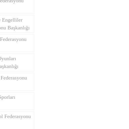
Federasyonu
Engelliler
onu Başkanlığı
 Federasyonu
Oyunları
aşkanlığı
 Federasyonu
porları
ol Federasyonu