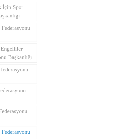
 İçin Spor
aşkanlığı
 Federasyonu
Engelliler
onu Başkanlığı
k federasyonu
Federasyonu
Federasyonu
e Federasyonu