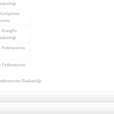
aşkanlığı
Geliştirme
syonu
u KungFu
aşkanlığı
n Federasyonu
 Federasyonu
ederasyonu Başkanlığı
 VE 8. MALİ GENEL KURUL DİVAN TUTANAĞI