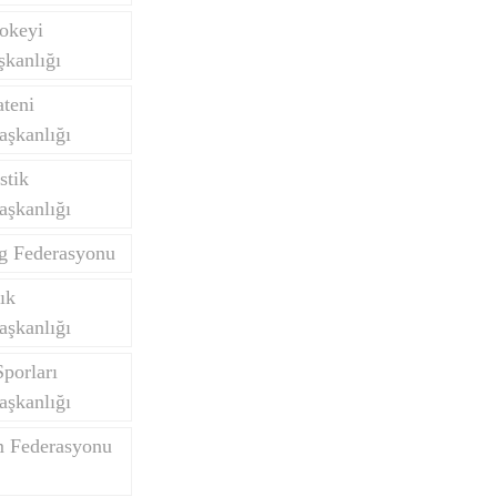
okeyi
kanlığı
teni
aşkanlığı
stik
aşkanlığı
ng Federasyonu
ık
aşkanlığı
porları
aşkanlığı
m Federasyonu