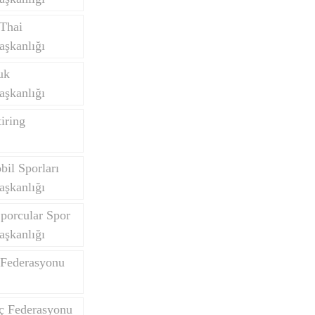
Thai
aşkanlığı
uk
aşkanlığı
iring
il Sporları
aşkanlığı
porcular Spor
aşkanlığı
 Federasyonu
nç Federasyonu