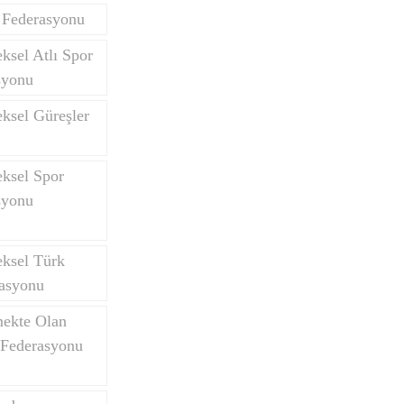
 Federasyonu
ksel Atlı Spor
syonu
ksel Güreşler
eksel Spor
syonu
eksel Türk
asyonu
mekte Olan
 Federasyonu