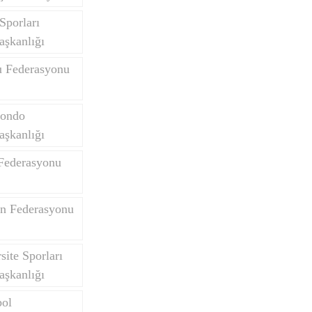
Sporları
aşkanlığı
u Federasyonu
wondo
aşkanlığı
 Federasyonu
on Federasyonu
site Sporları
aşkanlığı
bol