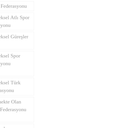
 Federasyonu
ksel Atlı Spor
syonu
ksel Güreşler
eksel Spor
syonu
eksel Türk
asyonu
mekte Olan
 Federasyonu