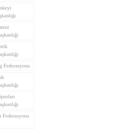
okeyi
kanlığı
teni
aşkanlığı
stik
aşkanlığı
ng Federasyonu
ık
aşkanlığı
porları
aşkanlığı
m Federasyonu