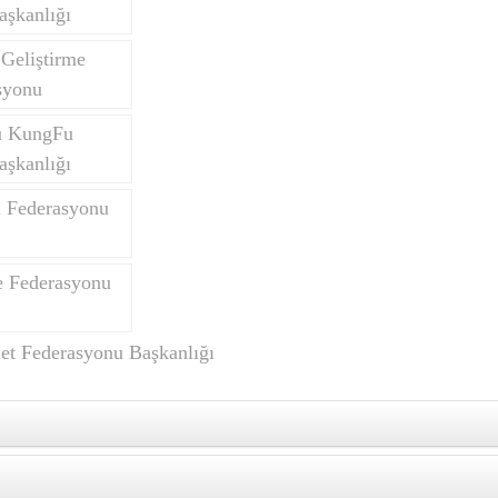
aşkanlığı
Geliştirme
syonu
u KungFu
aşkanlığı
n Federasyonu
 Federasyonu
et Federasyonu Başkanlığı
ON BAŞKAN ADAYLIĞI TESPİT TUTANAĞI