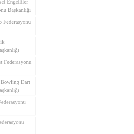
el Engelliler
onu Başkanlığı
do Federasyonu
Yurtdışı Öğrenciler
lik
aşkanlığı
et Federasyonu
 Bowling Dart
aşkanlığı
Federasyonu
Federasyonu