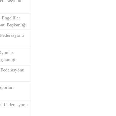
Federasyonu
Engelliler
onu Başkanlığı
 Federasyonu
Oyunları
aşkanlığı
 Federasyonu
porları
ol Federasyonu