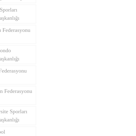
Sporları
aşkanlığı
u Federasyonu
wondo
aşkanlığı
 Federasyonu
on Federasyonu
site Sporları
aşkanlığı
bol