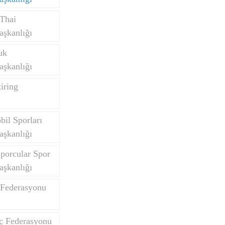
Thai
aşkanlığı
uk
aşkanlığı
iring
il Sporları
aşkanlığı
porcular Spor
aşkanlığı
 Federasyonu
nç Federasyonu