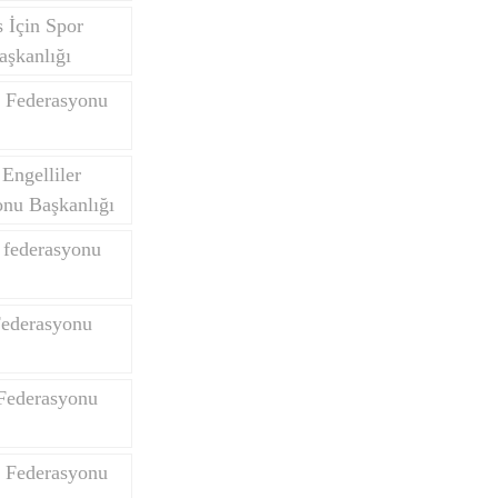
 İçin Spor
aşkanlığı
 Federasyonu
Engelliler
onu Başkanlığı
k federasyonu
Federasyonu
Federasyonu
e Federasyonu